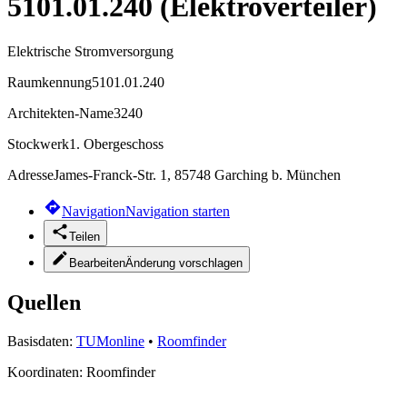
5101.01.240 (Elektroverteiler)
Elektrische Stromversorgung
Raumkennung
5101.01.240
Architekten-Name
3240
Stockwerk
1. Obergeschoss
Adresse
James-Franck-Str. 1, 85748 Garching b. München
Navigation
Navigation starten
Teilen
Bearbeiten
Änderung vorschlagen
Quellen
Basisdaten:
TUMonline
•
Roomfinder
Koordinaten:
Roomfinder