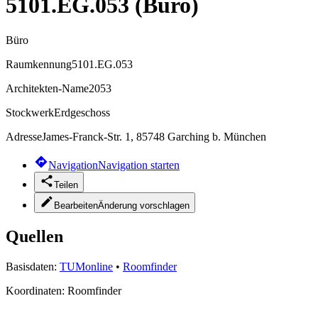
5101.EG.053 (Büro)
Büro
Raumkennung
5101.EG.053
Architekten-Name
2053
Stockwerk
Erdgeschoss
Adresse
James-Franck-Str. 1, 85748 Garching b. München
Navigation
Navigation starten
Teilen
Bearbeiten
Änderung vorschlagen
Quellen
Basisdaten:
TUMonline
•
Roomfinder
Koordinaten:
Roomfinder