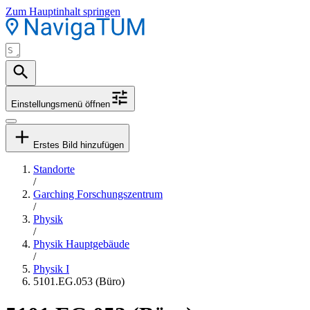
Zum Hauptinhalt springen
Einstellungsmenü öffnen
Erstes Bild hinzufügen
Standorte
/
Garching Forschungszentrum
/
Physik
/
Physik Hauptgebäude
/
Physik I
5101.EG.053 (Büro)