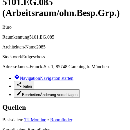
5101.EG.085
(Arbeitsraum/ohn.Besp.Grp.)
Büro
Raumkennung
5101.EG.085
Architekten-Name
2085
Stockwerk
Erdgeschoss
Adresse
James-Franck-Str. 1, 85748 Garching b. München
Navigation
Navigation starten
Teilen
Bearbeiten
Änderung vorschlagen
Quellen
Basisdaten:
TUMonline
•
Roomfinder
Koordinaten:
Roomfinder