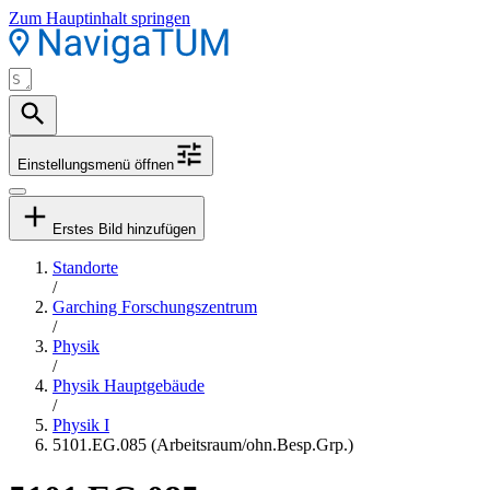
Zum Hauptinhalt springen
Einstellungsmenü öffnen
Erstes Bild hinzufügen
Standorte
/
Garching Forschungszentrum
/
Physik
/
Physik Hauptgebäude
/
Physik I
5101.EG.085 (Arbeitsraum/ohn.Besp.Grp.)