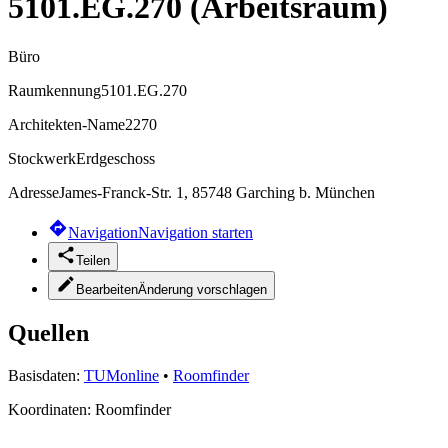
5101.EG.270 (Arbeitsraum)
Büro
Raumkennung
5101.EG.270
Architekten-Name
2270
Stockwerk
Erdgeschoss
Adresse
James-Franck-Str. 1, 85748 Garching b. München
Navigation
Navigation starten
Teilen
Bearbeiten
Änderung vorschlagen
Quellen
Basisdaten:
TUMonline
•
Roomfinder
Koordinaten:
Roomfinder