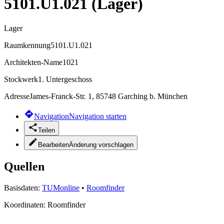
5101.U1.021 (Lager)
Lager
Raumkennung
5101.U1.021
Architekten-Name
1021
Stockwerk
1. Untergeschoss
Adresse
James-Franck-Str. 1, 85748 Garching b. München
Navigation
Navigation starten
Teilen
Bearbeiten
Änderung vorschlagen
Quellen
Basisdaten:
TUMonline
•
Roomfinder
Koordinaten:
Roomfinder