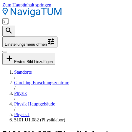
Zum Hauptinhalt springen
Einstellungsmenü öffnen
Erstes Bild hinzufügen
Standorte
/
Garching Forschungszentrum
/
Physik
/
Physik Hauptgebäude
/
Physik I
5101.U1.082 (Physiklabor)