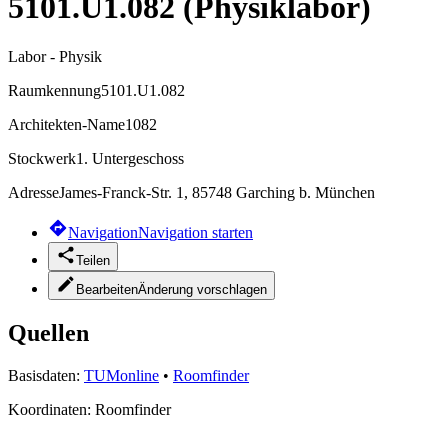
5101.U1.082 (Physiklabor)
Labor - Physik
Raumkennung
5101.U1.082
Architekten-Name
1082
Stockwerk
1. Untergeschoss
Adresse
James-Franck-Str. 1, 85748 Garching b. München
Navigation
Navigation starten
Teilen
Bearbeiten
Änderung vorschlagen
Quellen
Basisdaten:
TUMonline
•
Roomfinder
Koordinaten:
Roomfinder