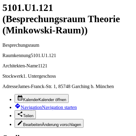
5101.U1.121
(Besprechungsraum Theorie
(Minkowski-Raum))
Besprechungsraum
Raumkennung
5101.U1.121
Architekten-Name
1121
Stockwerk
1. Untergeschoss
Adresse
James-Franck-Str. 1, 85748 Garching b. München
Kalender
Kalender öffnen
Navigation
Navigation starten
Teilen
Bearbeiten
Änderung vorschlagen