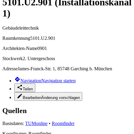
5101.U2.901 (Installationskanal
1)
Gebäudeleittechnik
Raumkennung
5101.U2.901
Architekten-Name
0901
Stockwerk
2. Untergeschoss
Adresse
James-Franck-Str. 1, 85748 Garching b. München
Navigation
Navigation starten
Teilen
Bearbeiten
Änderung vorschlagen
Quellen
Basisdaten:
TUMonline
•
Roomfinder
Koordinaten:
Roomfinder