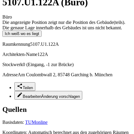
5107.U1.122A (Büro)
Büro
Die angezeigte Position zeigt nur die Position des Gebäude(teils).
Die genaue Lage innerhalb des Gebäudes ist uns nicht bekannt.
Ich weiß wo es liegt
Raumkennung
5107.U1.122A
Architekten-Name
122A
Stockwerk
0 (Eingang, -1 zur Brücke)
Adresse
Am Coulombwall 2, 85748 Garching b. München
Teilen
Bearbeiten
Änderung vorschlagen
Quellen
Basisdaten:
TUMonline
Koordinaten:
Automatisch berechnet aus den zugehörigen Räumen