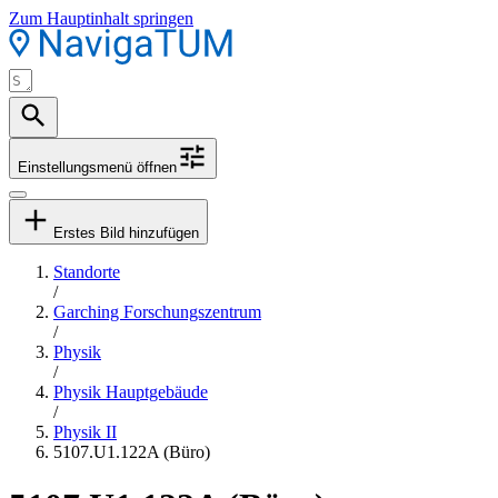
Zum Hauptinhalt springen
Einstellungsmenü öffnen
Erstes Bild hinzufügen
Standorte
/
Garching Forschungszentrum
/
Physik
/
Physik Hauptgebäude
/
Physik II
5107.U1.122A (Büro)