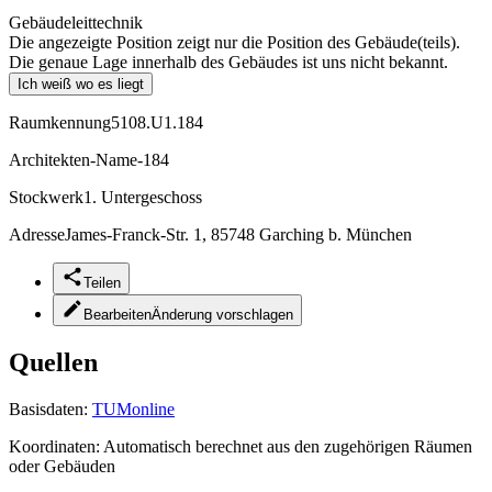
Gebäudeleittechnik
Die angezeigte Position zeigt nur die Position des Gebäude(teils).
Die genaue Lage innerhalb des Gebäudes ist uns nicht bekannt.
Ich weiß wo es liegt
Raumkennung
5108.U1.184
Architekten-Name
-184
Stockwerk
1. Untergeschoss
Adresse
James-Franck-Str. 1, 85748 Garching b. München
Teilen
Bearbeiten
Änderung vorschlagen
Quellen
Basisdaten:
TUMonline
Koordinaten:
Automatisch berechnet aus den zugehörigen Räumen
oder Gebäuden