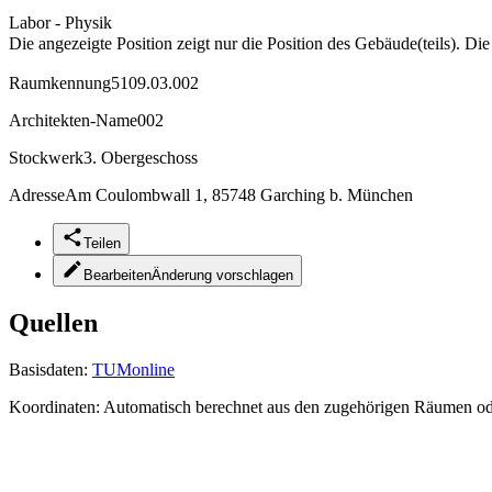
Labor - Physik
Die angezeigte Position zeigt nur die Position des Gebäude(teils). Di
Raumkennung
5109.03.002
Architekten-Name
002
Stockwerk
3. Obergeschoss
Adresse
Am Coulombwall 1, 85748 Garching b. München
Teilen
Bearbeiten
Änderung vorschlagen
Quellen
Basisdaten:
TUMonline
Koordinaten:
Automatisch berechnet aus den zugehörigen Räumen o