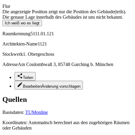
Flur
Die angezeigte Position zeigt nur die Position des Gebäude(teils).
Die genaue Lage innerhalb des Gebäudes ist uns nicht bekannt.
Ich weiß wo es liegt
Raumkennung
5111.01.121
Architekten-Name
1121
Stockwerk
1. Obergeschoss
Adresse
Am Coulombwall 3, 85748 Garching b. München
Teilen
Bearbeiten
Änderung vorschlagen
Quellen
Basisdaten:
TUMonline
Koordinaten:
Automatisch berechnet aus den zugehörigen Räumen
oder Gebäuden