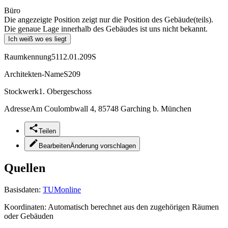
Büro
Die angezeigte Position zeigt nur die Position des Gebäude(teils).
Die genaue Lage innerhalb des Gebäudes ist uns nicht bekannt.
Ich weiß wo es liegt
Raumkennung
5112.01.209S
Architekten-Name
S209
Stockwerk
1. Obergeschoss
Adresse
Am Coulombwall 4, 85748 Garching b. München
Teilen
Bearbeiten
Änderung vorschlagen
Quellen
Basisdaten:
TUMonline
Koordinaten:
Automatisch berechnet aus den zugehörigen Räumen
oder Gebäuden