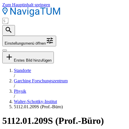
Zum Hauptinhalt springen
Einstellungsmenü öffnen
Erstes Bild hinzufügen
Standorte
/
Garching Forschungszentrum
/
Physik
/
Walter-Schottky-Institut
5112.01.209S (Prof.-Büro)
5112.01.209S (Prof.-Büro)