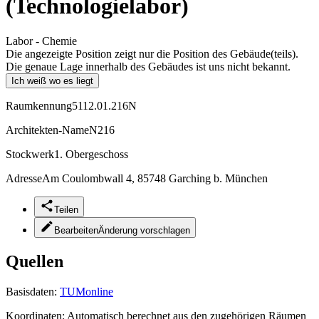
(Technologielabor)
Labor - Chemie
Die angezeigte Position zeigt nur die Position des Gebäude(teils).
Die genaue Lage innerhalb des Gebäudes ist uns nicht bekannt.
Ich weiß wo es liegt
Raumkennung
5112.01.216N
Architekten-Name
N216
Stockwerk
1. Obergeschoss
Adresse
Am Coulombwall 4, 85748 Garching b. München
Teilen
Bearbeiten
Änderung vorschlagen
Quellen
Basisdaten:
TUMonline
Koordinaten:
Automatisch berechnet aus den zugehörigen Räumen