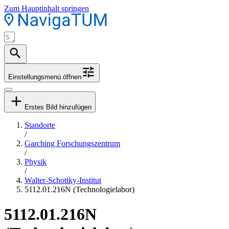
Zum Hauptinhalt springen
Einstellungsmenü öffnen
Erstes Bild hinzufügen
Standorte
/
Garching Forschungszentrum
/
Physik
/
Walter-Schottky-Institut
5112.01.216N (Technologielabor)
5112.01.216N