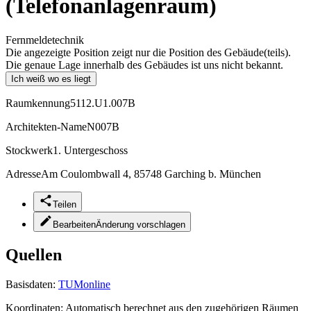
(Telefonanlagenraum)
Fernmeldetechnik
Die angezeigte Position zeigt nur die Position des Gebäude(teils).
Die genaue Lage innerhalb des Gebäudes ist uns nicht bekannt.
Ich weiß wo es liegt
Raumkennung
5112.U1.007B
Architekten-Name
N007B
Stockwerk
1. Untergeschoss
Adresse
Am Coulombwall 4, 85748 Garching b. München
Teilen
Bearbeiten
Änderung vorschlagen
Quellen
Basisdaten:
TUMonline
Koordinaten:
Automatisch berechnet aus den zugehörigen Räumen