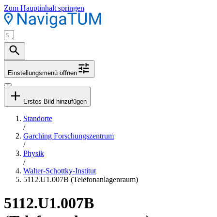
Zum Hauptinhalt springen
Einstellungsmenü öffnen
Erstes Bild hinzufügen
Standorte
/
Garching Forschungszentrum
/
Physik
/
Walter-Schottky-Institut
5112.U1.007B (Telefonanlagenraum)
5112.U1.007B