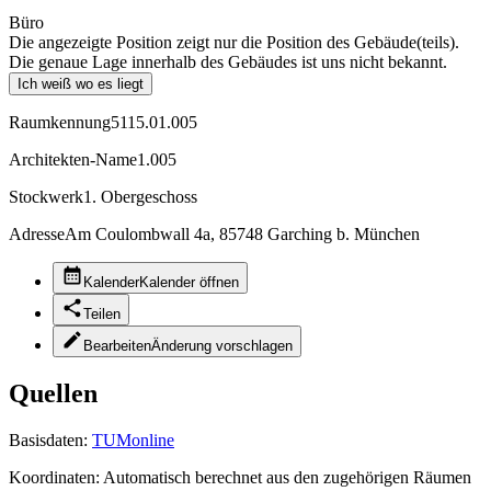
Büro
Die angezeigte Position zeigt nur die Position des Gebäude(teils).
Die genaue Lage innerhalb des Gebäudes ist uns nicht bekannt.
Ich weiß wo es liegt
Raumkennung
5115.01.005
Architekten-Name
1.005
Stockwerk
1. Obergeschoss
Adresse
Am Coulombwall 4a, 85748 Garching b. München
Kalender
Kalender öffnen
Teilen
Bearbeiten
Änderung vorschlagen
Quellen
Basisdaten:
TUMonline
Koordinaten:
Automatisch berechnet aus den zugehörigen Räumen