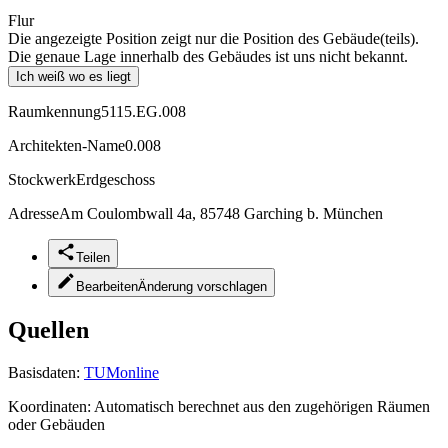
Flur
Die angezeigte Position zeigt nur die Position des Gebäude(teils).
Die genaue Lage innerhalb des Gebäudes ist uns nicht bekannt.
Ich weiß wo es liegt
Raumkennung
5115.EG.008
Architekten-Name
0.008
Stockwerk
Erdgeschoss
Adresse
Am Coulombwall 4a, 85748 Garching b. München
Teilen
Bearbeiten
Änderung vorschlagen
Quellen
Basisdaten:
TUMonline
Koordinaten:
Automatisch berechnet aus den zugehörigen Räumen
oder Gebäuden