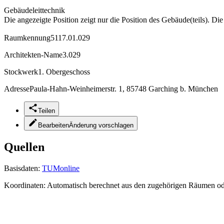
Gebäudeleittechnik
Die angezeigte Position zeigt nur die Position des Gebäude(teils). Di
Raumkennung
5117.01.029
Architekten-Name
3.029
Stockwerk
1. Obergeschoss
Adresse
Paula-Hahn-Weinheimerstr. 1, 85748 Garching b. München
Teilen
Bearbeiten
Änderung vorschlagen
Quellen
Basisdaten:
TUMonline
Koordinaten:
Automatisch berechnet aus den zugehörigen Räumen o