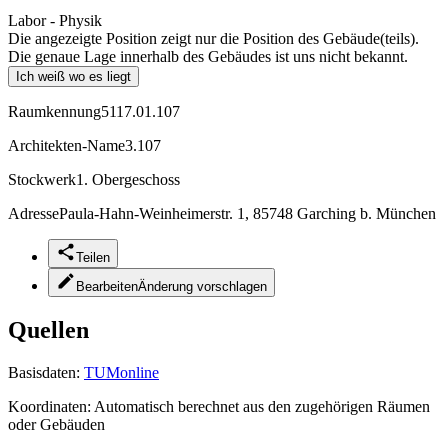
Labor - Physik
Die angezeigte Position zeigt nur die Position des Gebäude(teils).
Die genaue Lage innerhalb des Gebäudes ist uns nicht bekannt.
Ich weiß wo es liegt
Raumkennung
5117.01.107
Architekten-Name
3.107
Stockwerk
1. Obergeschoss
Adresse
Paula-Hahn-Weinheimerstr. 1, 85748 Garching b. München
Teilen
Bearbeiten
Änderung vorschlagen
Quellen
Basisdaten:
TUMonline
Koordinaten:
Automatisch berechnet aus den zugehörigen Räumen
oder Gebäuden