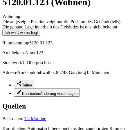
5120.01.123 (Wohnen)
Wohnung
Die angezeigte Position zeigt nur die Position des Gebäude(teils).
Die genaue Lage innerhalb des Gebäudes ist uns nicht bekannt.
Ich weiß wo es liegt
Raumkennung
5120.01.123
Architekten-Name
123
Stockwerk
1. Obergeschoss
Adresse
Am Coulombwall 6, 85748 Garching b. München
Teilen
Bearbeiten
Änderung vorschlagen
Quellen
Basisdaten:
TUMonline
Koordinaten:
Automatisch berechnet aus den zugehörigen Räumen