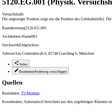
5120.EG.001 (Physik. Versuchsh
Versuchshalle
Die angezeigte Position zeigt nur die Position des Gebäude(teils). Di
Raumkennung
5120.EG.001
Architekten-Name
001
Stockwerk
Erdgeschoss
Adresse
Am Coulombwall 6, 85748 Garching b. München
Teilen
Bearbeiten
Änderung vorschlagen
Quellen
Basisdaten:
TUMonline
Koordinaten:
Automatisch berechnet aus den zugehörigen Räumen o