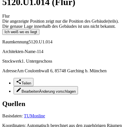
5120.U1.014 (Flur)
Flur
Die angezeigte Position zeigt nur die Position des Gebäude(teils).
Die genaue Lage innerhalb des Gebäudes ist uns nicht bekannt.
Ich weiß wo es liegt
Raumkennung
5120.U1.014
Architekten-Name
-114
Stockwerk
1. Untergeschoss
Adresse
Am Coulombwall 6, 85748 Garching b. München
Teilen
Bearbeiten
Änderung vorschlagen
Quellen
Basisdaten:
TUMonline
Koordinaten:
Automatisch berechnet aus den zugehörigen Räumen