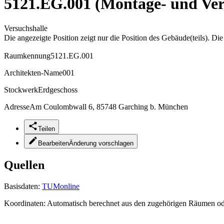
5121.EG.001 (Montage- und Ver
Versuchshalle
Die angezeigte Position zeigt nur die Position des Gebäude(teils). Di
Raumkennung
5121.EG.001
Architekten-Name
001
Stockwerk
Erdgeschoss
Adresse
Am Coulombwall 6, 85748 Garching b. München
Teilen
Bearbeiten
Änderung vorschlagen
Quellen
Basisdaten:
TUMonline
Koordinaten:
Automatisch berechnet aus den zugehörigen Räumen o