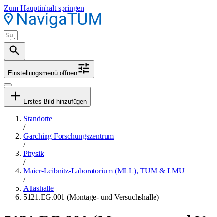
Zum Hauptinhalt springen
Einstellungsmenü öffnen
Erstes Bild hinzufügen
Standorte
/
Garching Forschungszentrum
/
Physik
/
Maier-Leibnitz-Laboratorium (MLL), TUM & LMU
/
Atlashalle
5121.EG.001 (Montage- und Versuchshalle)