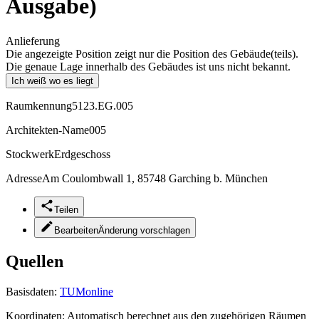
Ausgabe)
Anlieferung
Die angezeigte Position zeigt nur die Position des Gebäude(teils).
Die genaue Lage innerhalb des Gebäudes ist uns nicht bekannt.
Ich weiß wo es liegt
Raumkennung
5123.EG.005
Architekten-Name
005
Stockwerk
Erdgeschoss
Adresse
Am Coulombwall 1, 85748 Garching b. München
Teilen
Bearbeiten
Änderung vorschlagen
Quellen
Basisdaten:
TUMonline
Koordinaten:
Automatisch berechnet aus den zugehörigen Räumen