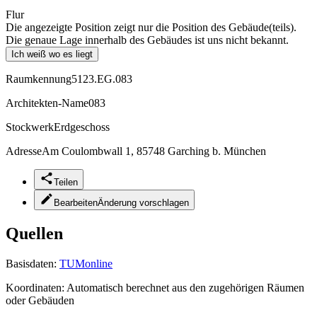
Flur
Die angezeigte Position zeigt nur die Position des Gebäude(teils).
Die genaue Lage innerhalb des Gebäudes ist uns nicht bekannt.
Ich weiß wo es liegt
Raumkennung
5123.EG.083
Architekten-Name
083
Stockwerk
Erdgeschoss
Adresse
Am Coulombwall 1, 85748 Garching b. München
Teilen
Bearbeiten
Änderung vorschlagen
Quellen
Basisdaten:
TUMonline
Koordinaten:
Automatisch berechnet aus den zugehörigen Räumen
oder Gebäuden