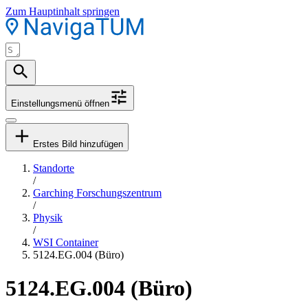
Zum Hauptinhalt springen
Einstellungsmenü öffnen
Erstes Bild hinzufügen
Standorte
/
Garching Forschungszentrum
/
Physik
/
WSI Container
5124.EG.004 (Büro)
5124.EG.004 (Büro)