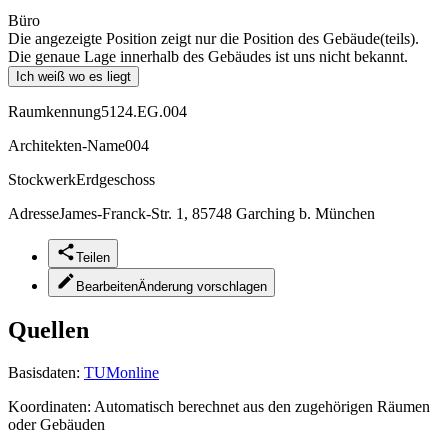
Büro
Die angezeigte Position zeigt nur die Position des Gebäude(teils).
Die genaue Lage innerhalb des Gebäudes ist uns nicht bekannt.
Ich weiß wo es liegt
Raumkennung
5124.EG.004
Architekten-Name
004
Stockwerk
Erdgeschoss
Adresse
James-Franck-Str. 1, 85748 Garching b. München
Teilen
Bearbeiten
Änderung vorschlagen
Quellen
Basisdaten:
TUMonline
Koordinaten:
Automatisch berechnet aus den zugehörigen Räumen
oder Gebäuden