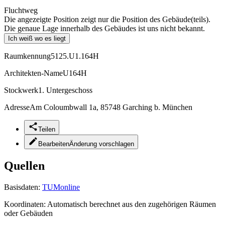
Fluchtweg
Die angezeigte Position zeigt nur die Position des Gebäude(teils).
Die genaue Lage innerhalb des Gebäudes ist uns nicht bekannt.
Ich weiß wo es liegt
Raumkennung
5125.U1.164H
Architekten-Name
U164H
Stockwerk
1. Untergeschoss
Adresse
Am Coloumbwall 1a, 85748 Garching b. München
Teilen
Bearbeiten
Änderung vorschlagen
Quellen
Basisdaten:
TUMonline
Koordinaten:
Automatisch berechnet aus den zugehörigen Räumen
oder Gebäuden