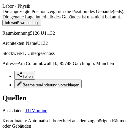
Labor - Physik
Die angezeigte Position zeigt nur die Position des Gebäude(teils).
Die genaue Lage innerhalb des Gebäudes ist uns nicht bekannt.
Ich weiß wo es liegt
Raumkennung
5126.U1.132
Architekten-Name
U132
Stockwerk
1. Untergeschoss
Adresse
Am Coloumbwall 1b, 85748 Garching b. München
Teilen
Bearbeiten
Änderung vorschlagen
Quellen
Basisdaten:
TUMonline
Koordinaten:
Automatisch berechnet aus den zugehörigen Räumen
oder Gebäuden