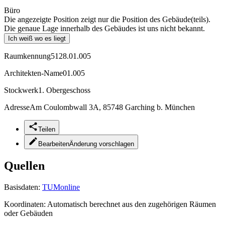
Büro
Die angezeigte Position zeigt nur die Position des Gebäude(teils).
Die genaue Lage innerhalb des Gebäudes ist uns nicht bekannt.
Ich weiß wo es liegt
Raumkennung
5128.01.005
Architekten-Name
01.005
Stockwerk
1. Obergeschoss
Adresse
Am Coulombwall 3A, 85748 Garching b. München
Teilen
Bearbeiten
Änderung vorschlagen
Quellen
Basisdaten:
TUMonline
Koordinaten:
Automatisch berechnet aus den zugehörigen Räumen
oder Gebäuden