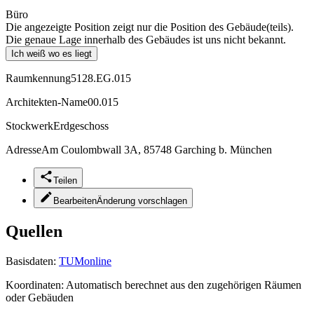
Büro
Die angezeigte Position zeigt nur die Position des Gebäude(teils).
Die genaue Lage innerhalb des Gebäudes ist uns nicht bekannt.
Ich weiß wo es liegt
Raumkennung
5128.EG.015
Architekten-Name
00.015
Stockwerk
Erdgeschoss
Adresse
Am Coulombwall 3A, 85748 Garching b. München
Teilen
Bearbeiten
Änderung vorschlagen
Quellen
Basisdaten:
TUMonline
Koordinaten:
Automatisch berechnet aus den zugehörigen Räumen
oder Gebäuden