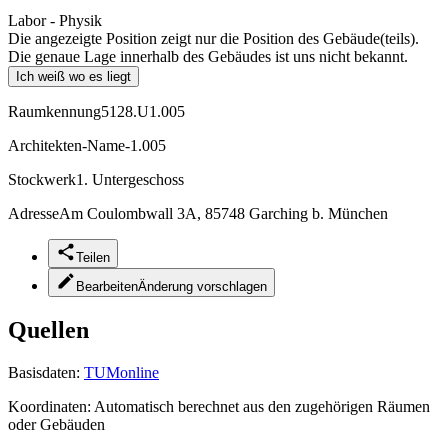
Labor - Physik
Die angezeigte Position zeigt nur die Position des Gebäude(teils).
Die genaue Lage innerhalb des Gebäudes ist uns nicht bekannt.
Ich weiß wo es liegt
Raumkennung
5128.U1.005
Architekten-Name
-1.005
Stockwerk
1. Untergeschoss
Adresse
Am Coulombwall 3A, 85748 Garching b. München
Teilen
Bearbeiten
Änderung vorschlagen
Quellen
Basisdaten:
TUMonline
Koordinaten:
Automatisch berechnet aus den zugehörigen Räumen
oder Gebäuden