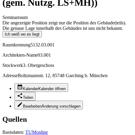
(gem. Nutzg. LS+MH))
Seminarraum
Die angezeigte Position zeigt nur die Position des Gebäude(teils).
Die genaue Lage innerhalb des Gebäudes ist uns nicht bekannt.
Ich weiß wo es liegt
Raumkennung
5132.03.001
Architekten-Name
03.001
Stockwerk
3. Obergeschoss
Adresse
Boltzmannstr. 12, 85748 Garching b. München
Kalender
Kalender öffnen
Teilen
Bearbeiten
Änderung vorschlagen
Quellen
Basisdaten:
TUMonline