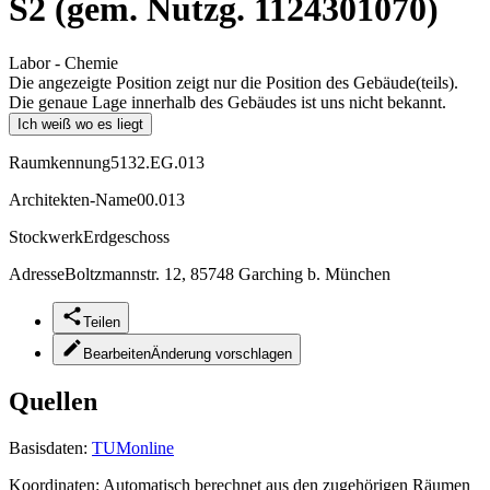
S2 (gem. Nutzg. 1124301070)
Labor - Chemie
Die angezeigte Position zeigt nur die Position des Gebäude(teils).
Die genaue Lage innerhalb des Gebäudes ist uns nicht bekannt.
Ich weiß wo es liegt
Raumkennung
5132.EG.013
Architekten-Name
00.013
Stockwerk
Erdgeschoss
Adresse
Boltzmannstr. 12, 85748 Garching b. München
Teilen
Bearbeiten
Änderung vorschlagen
Quellen
Basisdaten:
TUMonline
Koordinaten:
Automatisch berechnet aus den zugehörigen Räumen