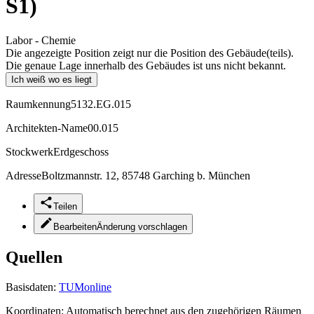
S1)
Labor - Chemie
Die angezeigte Position zeigt nur die Position des Gebäude(teils).
Die genaue Lage innerhalb des Gebäudes ist uns nicht bekannt.
Ich weiß wo es liegt
Raumkennung
5132.EG.015
Architekten-Name
00.015
Stockwerk
Erdgeschoss
Adresse
Boltzmannstr. 12, 85748 Garching b. München
Teilen
Bearbeiten
Änderung vorschlagen
Quellen
Basisdaten:
TUMonline
Koordinaten:
Automatisch berechnet aus den zugehörigen Räumen