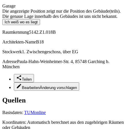
Garage
Die angezeigte Position zeigt nur die Position des Gebäude(teils).
Die genaue Lage innerhalb des Gebäudes ist uns nicht bekannt.
Ich weiß wo es liegt
Raumkennung
5142.Z1.018B
Architekten-Name
B18
Stockwerk
1. Zwischengeschoss, über EG
Adresse
Paula-Hahn-Weinheimer-Str. 4, 85748 Garching b.
München
Teilen
Bearbeiten
Änderung vorschlagen
Quellen
Basisdaten:
TUMonline
Koordinaten:
Automatisch berechnet aus den zugehörigen Räumen
oder Gebäuden