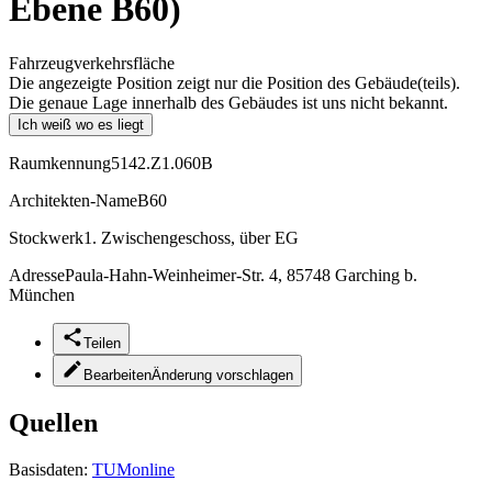
Ebene B60)
Fahrzeugverkehrsfläche
Die angezeigte Position zeigt nur die Position des Gebäude(teils).
Die genaue Lage innerhalb des Gebäudes ist uns nicht bekannt.
Ich weiß wo es liegt
Raumkennung
5142.Z1.060B
Architekten-Name
B60
Stockwerk
1. Zwischengeschoss, über EG
Adresse
Paula-Hahn-Weinheimer-Str. 4, 85748 Garching b.
München
Teilen
Bearbeiten
Änderung vorschlagen
Quellen
Basisdaten:
TUMonline