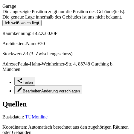
Garage
Die angezeigte Position zeigt nur die Position des Gebäude(teils).
Die genaue Lage innerhalb des Gebäudes ist uns nicht bekannt.
Ich weiß wo es liegt
Raumkennung
5142.Z3.020F
Architekten-Name
F20
Stockwerk
Z3 (3. Zwischengeschoss)
Adresse
Paula-Hahn-Weinheimer-Str. 4, 85748 Garching b.
München
Teilen
Bearbeiten
Änderung vorschlagen
Quellen
Basisdaten:
TUMonline
Koordinaten:
Automatisch berechnet aus den zugehörigen Räumen
oder Gebäuden