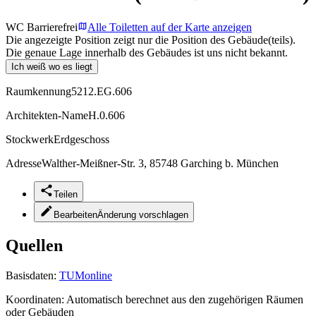
WC Barrierefrei
Alle Toiletten auf der Karte anzeigen
Die angezeigte Position zeigt nur die Position des Gebäude(teils).
Die genaue Lage innerhalb des Gebäudes ist uns nicht bekannt.
Ich weiß wo es liegt
Raumkennung
5212.EG.606
Architekten-Name
H.0.606
Stockwerk
Erdgeschoss
Adresse
Walther-Meißner-Str. 3, 85748 Garching b. München
Teilen
Bearbeiten
Änderung vorschlagen
Quellen
Basisdaten:
TUMonline
Koordinaten:
Automatisch berechnet aus den zugehörigen Räumen
oder Gebäuden