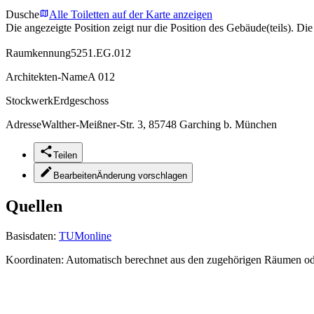
Dusche
Alle Toiletten auf der Karte anzeigen
Die angezeigte Position zeigt nur die Position des Gebäude(teils). Di
Raumkennung
5251.EG.012
Architekten-Name
A 012
Stockwerk
Erdgeschoss
Adresse
Walther-Meißner-Str. 3, 85748 Garching b. München
Teilen
Bearbeiten
Änderung vorschlagen
Quellen
Basisdaten:
TUMonline
Koordinaten:
Automatisch berechnet aus den zugehörigen Räumen o