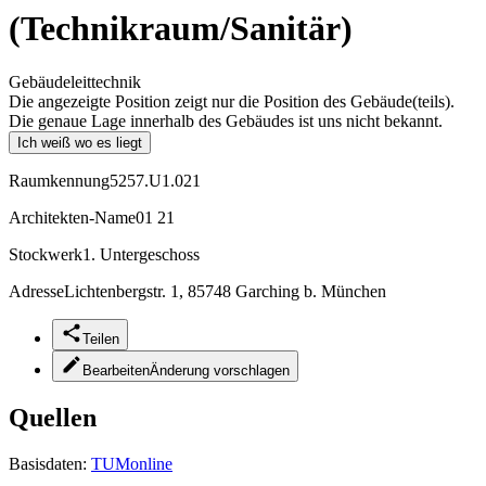
(Technikraum/Sanitär)
Gebäudeleittechnik
Die angezeigte Position zeigt nur die Position des Gebäude(teils).
Die genaue Lage innerhalb des Gebäudes ist uns nicht bekannt.
Ich weiß wo es liegt
Raumkennung
5257.U1.021
Architekten-Name
01 21
Stockwerk
1. Untergeschoss
Adresse
Lichtenbergstr. 1, 85748 Garching b. München
Teilen
Bearbeiten
Änderung vorschlagen
Quellen
Basisdaten:
TUMonline