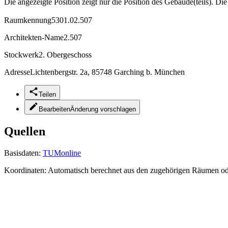
Die angezeigte Position zeigt nur die Position des Gebäude(teils). Di
Raumkennung
5301.02.507
Architekten-Name
2.507
Stockwerk
2. Obergeschoss
Adresse
Lichtenbergstr. 2a, 85748 Garching b. München
Teilen
Bearbeiten
Änderung vorschlagen
Quellen
Basisdaten:
TUMonline
Koordinaten:
Automatisch berechnet aus den zugehörigen Räumen o