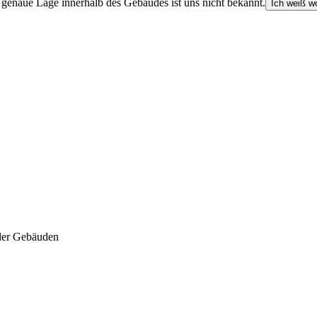
e genaue Lage innerhalb des Gebäudes ist uns nicht bekannt.
Ich weiß wo
der Gebäuden