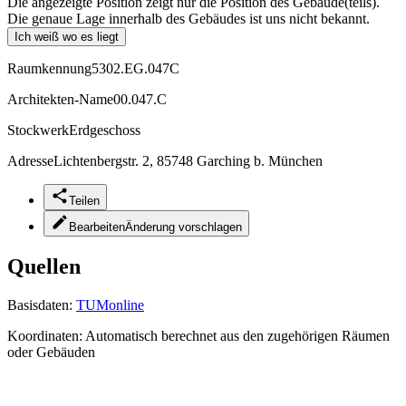
Die angezeigte Position zeigt nur die Position des Gebäude(teils).
Die genaue Lage innerhalb des Gebäudes ist uns nicht bekannt.
Ich weiß wo es liegt
Raumkennung
5302.EG.047C
Architekten-Name
00.047.C
Stockwerk
Erdgeschoss
Adresse
Lichtenbergstr. 2, 85748 Garching b. München
Teilen
Bearbeiten
Änderung vorschlagen
Quellen
Basisdaten:
TUMonline
Koordinaten:
Automatisch berechnet aus den zugehörigen Räumen
oder Gebäuden