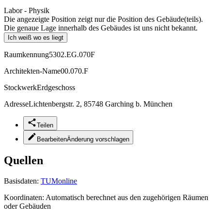
Labor - Physik
Die angezeigte Position zeigt nur die Position des Gebäude(teils).
Die genaue Lage innerhalb des Gebäudes ist uns nicht bekannt.
Ich weiß wo es liegt
Raumkennung
5302.EG.070F
Architekten-Name
00.070.F
Stockwerk
Erdgeschoss
Adresse
Lichtenbergstr. 2, 85748 Garching b. München
Teilen
Bearbeiten
Änderung vorschlagen
Quellen
Basisdaten:
TUMonline
Koordinaten:
Automatisch berechnet aus den zugehörigen Räumen
oder Gebäuden