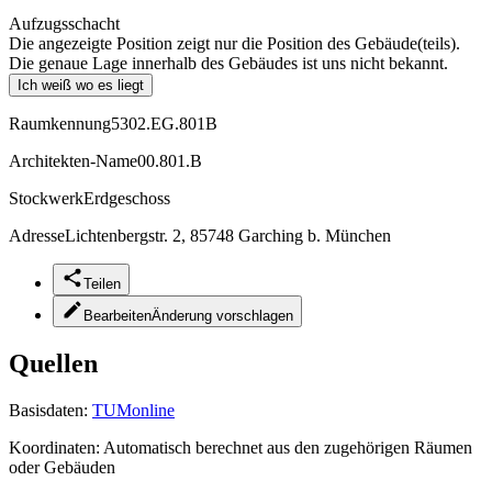
Aufzugsschacht
Die angezeigte Position zeigt nur die Position des Gebäude(teils).
Die genaue Lage innerhalb des Gebäudes ist uns nicht bekannt.
Ich weiß wo es liegt
Raumkennung
5302.EG.801B
Architekten-Name
00.801.B
Stockwerk
Erdgeschoss
Adresse
Lichtenbergstr. 2, 85748 Garching b. München
Teilen
Bearbeiten
Änderung vorschlagen
Quellen
Basisdaten:
TUMonline
Koordinaten:
Automatisch berechnet aus den zugehörigen Räumen
oder Gebäuden