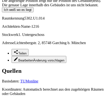
Die angezeigte Position zeigt nur die Position des Gebäude(teils).
Die genaue Lage innerhalb des Gebäudes ist uns nicht bekannt.
Ich weiß wo es liegt
Raumkennung
5302.U1.014
Architekten-Name
-1216
Stockwerk
1. Untergeschoss
Adresse
Lichtenbergstr. 2, 85748 Garching b. München
Teilen
Bearbeiten
Änderung vorschlagen
Quellen
Basisdaten:
TUMonline
Koordinaten:
Automatisch berechnet aus den zugehörigen Räumen
oder Gebäuden