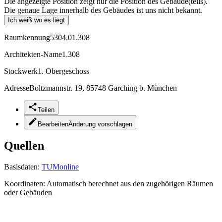
Die angezeigte Position zeigt nur die Position des Gebäude(teils).
Die genaue Lage innerhalb des Gebäudes ist uns nicht bekannt.
Ich weiß wo es liegt
Raumkennung
5304.01.308
Architekten-Name
1.308
Stockwerk
1. Obergeschoss
Adresse
Boltzmannstr. 19, 85748 Garching b. München
Teilen
Bearbeiten
Änderung vorschlagen
Quellen
Basisdaten:
TUMonline
Koordinaten:
Automatisch berechnet aus den zugehörigen Räumen
oder Gebäuden