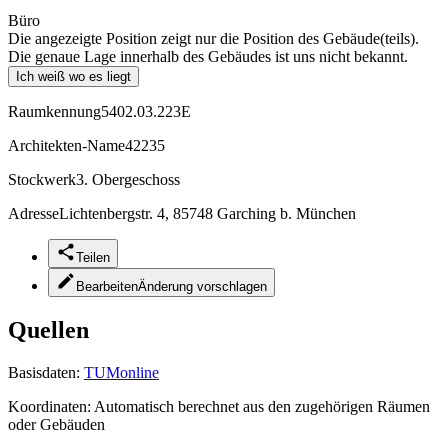
Büro
Die angezeigte Position zeigt nur die Position des Gebäude(teils).
Die genaue Lage innerhalb des Gebäudes ist uns nicht bekannt.
Ich weiß wo es liegt
Raumkennung
5402.03.223E
Architekten-Name
42235
Stockwerk
3. Obergeschoss
Adresse
Lichtenbergstr. 4, 85748 Garching b. München
Teilen
Bearbeiten
Änderung vorschlagen
Quellen
Basisdaten:
TUMonline
Koordinaten:
Automatisch berechnet aus den zugehörigen Räumen
oder Gebäuden