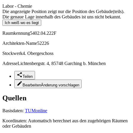
Labor - Chemie
Die angezeigte Position zeigt nur die Position des Gebäude(teils).
Die genaue Lage innerhalb des Gebäudes ist uns nicht bekannt.
Ich weiß wo es liegt
Raumkennung
5402.04.222F
Architekten-Name
52226
Stockwerk
4. Obergeschoss
Adresse
Lichtenbergstr. 4, 85748 Garching b. München
Teilen
Bearbeiten
Änderung vorschlagen
Quellen
Basisdaten:
TUMonline
Koordinaten:
Automatisch berechnet aus den zugehörigen Räumen
oder Gebäuden