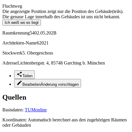
Fluchtweg
Die angezeigte Position zeigt nur die Position des Gebäude(teils).
Die genaue Lage innerhalb des Gebäudes ist uns nicht bekannt.
Ich weiß wo es liegt
Raumkennung
5402.05.202B
Architekten-Name
62021
Stockwerk
5. Obergeschoss
Adresse
Lichtenbergstr. 4, 85748 Garching b. München
Teilen
Bearbeiten
Änderung vorschlagen
Quellen
Basisdaten:
TUMonline
Koordinaten:
Automatisch berechnet aus den zugehörigen Räumen
oder Gebäuden