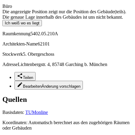
Büro
Die angezeigte Position zeigt nur die Position des Gebäude(teils).
Die genaue Lage innerhalb des Gebäudes ist uns nicht bekannt.
Ich weiß wo es liegt
Raumkennung
5402.05.210A
Architekten-Name
62101
Stockwerk
5. Obergeschoss
Adresse
Lichtenbergstr. 4, 85748 Garching b. München
Teilen
Bearbeiten
Änderung vorschlagen
Quellen
Basisdaten:
TUMonline
Koordinaten:
Automatisch berechnet aus den zugehörigen Räumen
oder Gebäuden